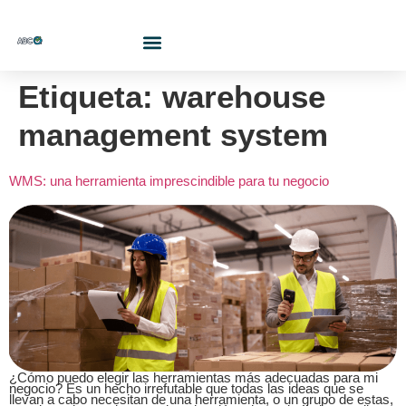
¿Quiénes Somos?
Etiqueta:
warehouse
management system
WMS: una herramienta imprescindible para tu negocio
¿Cómo puedo elegir las herramientas más adecuadas para mi
negocio? Es un hecho irrefutable que todas las ideas que se
llevan a cabo necesitan de una herramienta, o un grupo de estas,