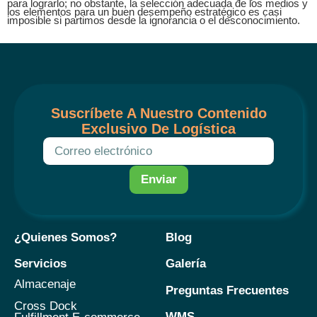
para lograrlo; no obstante, la selección adecuada de los medios y
los elementos para un buen desempeño estratégico es casi
imposible si partimos desde la ignorancia o el desconocimiento.
Suscríbete A Nuestro Contenido
Exclusivo De Logística
Enviar
¿Quienes Somos?
Blog
Servicios
Galería
Almacenaje
Preguntas Frecuentes
Cross Dock
WMS