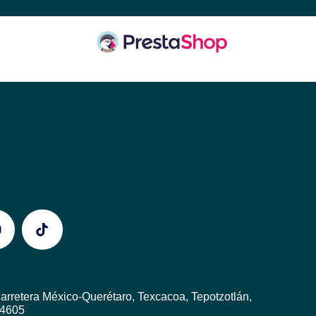
rretera México-Querétaro, Texcacoa, Tepotzotlán,
54605