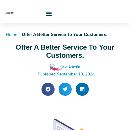
Who Are We?
Contact Us At
Cotiza Aquí
Home
"
Offer A Better Service To Your Customers.
Offer A Better Service To Your
Customers.
Paul Davila
Published
September 10, 2024