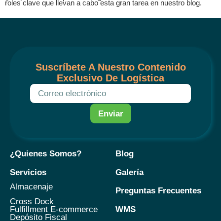
roles clave que llevan a cabo esta gran tarea en nuestro blog.
Suscríbete A Nuestro Contenido
Exclusivo De Logística
Enviar
¿Quienes Somos?
Blog
Servicios
Galería
Almacenaje
Preguntas Frecuentes
Cross Dock
WMS
Fulfillment E-commerce
Depósito Fiscal