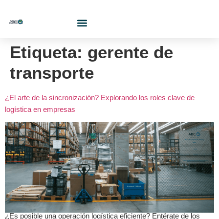
¿Quiénes Somos?
Etiqueta:
gerente de
transporte
¿El arte de la sincronización? Explorando los roles clave de
logística en empresas
¿Es posible una operación logística eficiente? Entérate de los