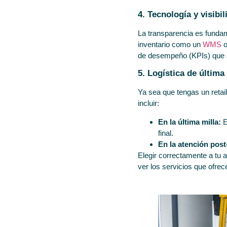
4. Tecnología y visibi
La transparencia es fundam
inventario como un
WMS
o
de desempeño (KPIs) que 
5. Logística de última
Ya sea que tengas un retail
incluir:
En la última milla:
E
final.
En la atención post
Elegir correctamente a tu a
ver los servicios que ofre