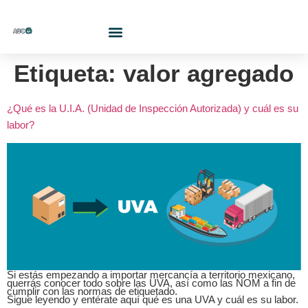
¿Quiénes Somos?
Etiqueta:
valor agregado
¿Qué es la U.I.A. (Unidad de Inspección Autorizada) y cuál es su
labor?
Si estás empezando a importar mercancía a territorio mexicano,
querrás conocer todo sobre las UVA, así como las NOM a fin de
cumplir con las normas de etiquetado.
Sigue leyendo y entérate aquí qué es una UVA y cuál es su labor.