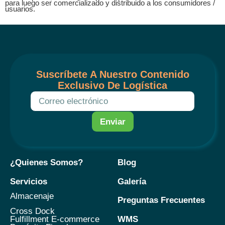
para luego ser comercializado y distribuido a los consumidores /
usuarios.
Suscríbete A Nuestro Contenido
Exclusivo De Logística
Enviar
¿Quienes Somos?
Blog
Servicios
Galería
Almacenaje
Preguntas Frecuentes
Cross Dock
WMS
Fulfillment E-commerce