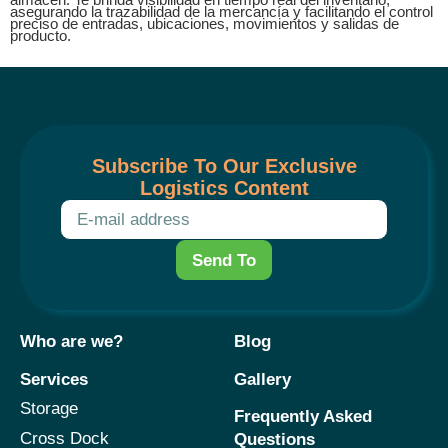
asegurando la trazabilidad de la mercancía y facilitando el control
preciso de entradas, ubicaciones, movimientos y salidas de
producto.
Subscribe To Our Exclusive
Logistics Content
Send To
Who are we?
Blog
Services
Gallery
Storage
Frequently Asked
Cross Dock
Questions