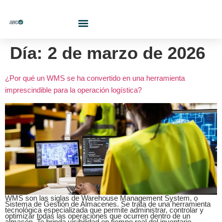
Who Are We?
Contact Us At
Cotiza Aquí
Día:
2 de marzo de 2026
¿Por qué un WMS se ha convertido en una herramienta
imprescindible para la operación logística?
WMS son las siglas de Warehouse Management System, o
Sistema de Gestión de Almacenes. Se trata de una herramienta
tecnológica especializada que permite administrar, controlar y
optimizar todas las operaciones que ocurren dentro de un
almacén. Te brinda visibilidad en tiempo real del inventario,