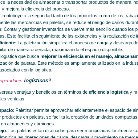
uce la necesidad de almacenar o transportar productos de manera indi
 y mejora la eficiencia del proceso.
r contribuye a la seguridad tanto de los productos como de los trabaja
te las mercancías en paletas, se reduce el riesgo de daños durante
o
: Contar y gestionar inventarios se vuelve más sencillo cuando los 
s. Esto facilita el seguimiento de las existencias y la realización de 
iciente
: La paletización simplifica el proceso de carga y descarga 
ilar de manera ordenada, maximizando el espacio disponible.
a logística que busca
mejorar la eficiencia en el manejo, almacenam
ización de paletas. Este método es ampliamente utilizado en la indust
asociados con la logística.
logísticos?
 operadores
iversas ventajas y beneficios en términos de
eficiencia logística
y ma
les ventajas:
spacio
: Paletizar permite aprovechar eficientemente el espacio de 
ar productos en paletas, se facilita la creación de unidades compacta
le en almacenes y camiones.
ejo
: Las paletas están diseñadas para ser manipuladas fácilmente 
mplifica las operaciones de carga, descarga y movimiento de merca