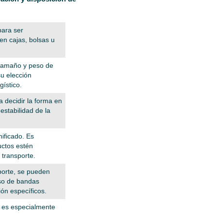
para ser
en cajas, bolsas u
 tamaño y peso de
su elección
gístico.
a decidir la forma en
estabilidad de la
ificado. Es
uctos estén
transporte.
porte, se pueden
 uso de bandas
ión específicos.
to es especialmente