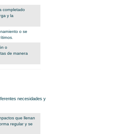
ya completado
rga y la
cenamiento o se
ítimos.
ón o
letas de manera
iferentes necesidades y
mpactos que llenan
forma regular y se