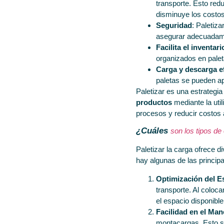
transporte. Esto red
disminuye los costos
Seguridad
: Paletiza
asegurar adecuadamen
Facilita el inventari
organizados en paleta
Carga y descarga ef
paletas se pueden ap
Paletizar es una estrategi
productos
mediante la util
procesos y reducir costos 
¿Cuáles
son los tipos de
Paletizar la carga ofrece d
hay algunas de las principa
Optimización del E
transporte. Al coloc
el espacio disponib
Facilidad en el Man
montacargas. Esto si