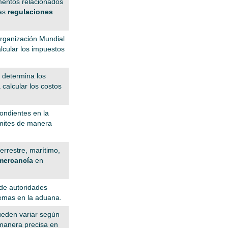
umentos relacionados
las
regulaciones
Organización Mundial
lcular los impuestos
n determina los
 calcular los costos
ondientes en la
ámites de manera
errestre, marítimo,
 mercancía
en
 de autoridades
lemas en la aduana.
ueden variar según
 manera precisa en