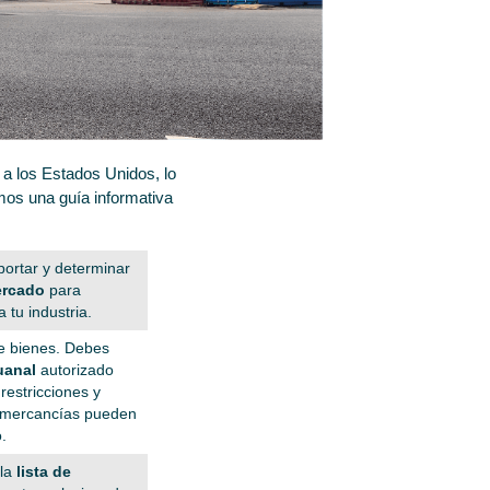
a los Estados Unidos, lo
amos una guía informativa
portar y determinar
ercado
para
 tu industria.
de bienes. Debes
uanal
autorizado
restricciones y
s mercancías pueden
.
 la
lista de