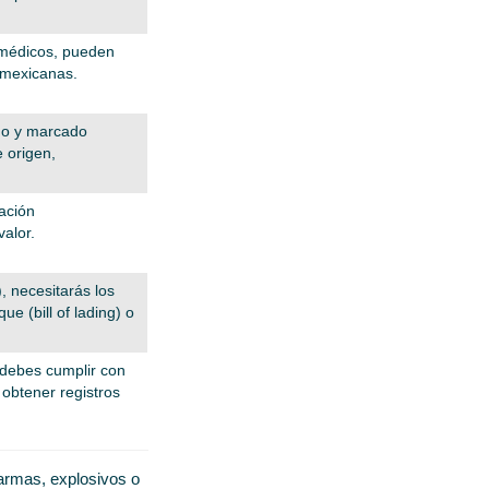
 médicos, pueden
s mexicanas.
ado y marcado
e origen,
ación
valor.
, necesitarás los
 (bill of lading) o
 debes cumplir con
 obtener registros
 armas, explosivos o