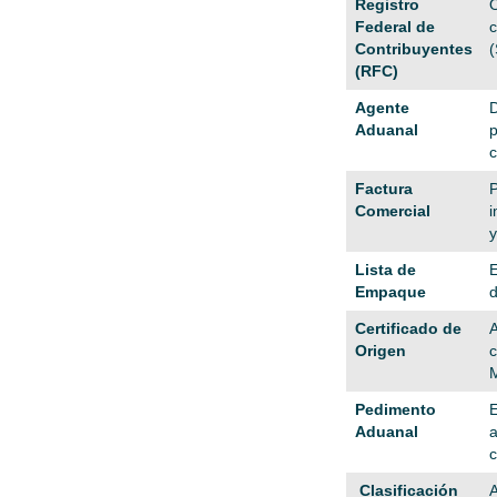
Registro
O
Federal de
c
Contribuyentes
(
(RFC)
Agente
D
Aduanal
p
c
Factura
P
Comercial
i
y
Lista de
E
Empaque
d
Certificado de
A
Origen
c
M
Pedimento
E
Aduanal
a
c
Clasificación
A