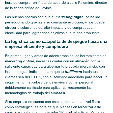
hora de comprar en línea, de acuerdo a Julio Palomino, director
de la tienda
online
de Lavinia.
Las buenas noticias son que el
marketing
digital
se ha ido
perfeccionando gracias a su constante evolución, y hoy puede
ofrecerte soluciones del alto impacto y de comprobada
efectividad para lograr esos objetivos que te has propuesto.
La logística como catapulta de despegue hacia una
empresa eficiente y cumplidora
En primer lugar, y antes de adentrarnos en las herramientas del
marketing online
, necesitas contar con un
almacén
con la
suficiente capacidad para albergar tu preciada mercancía, con
las estrategias indicadas para que tu
fulfillment
hacia tus
clientes sea del 100 %, con el
software
adecuado para hacer un
seguimiento meticuloso de los envíos y con el personal
debidamente calificado para aplicar correctamente las
metodologías de trabajo del
almacén
.
Si tu empresa no cuenta con este sector, tanto a nivel físico
como estratégico, es hora de que pienses en tercerizar este
servicio y confiarlo a un operador 3PL (link al artículo Ventajas